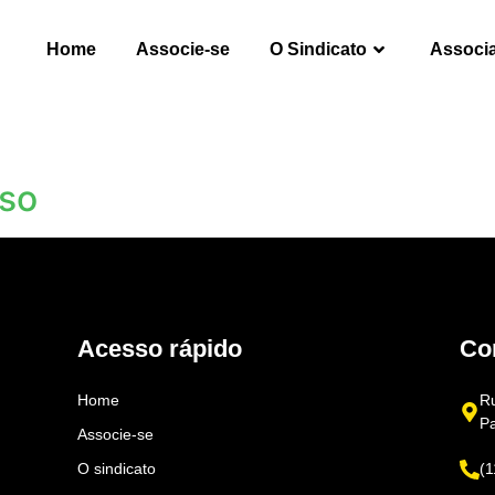
Home
Associe-se
O Sindicato
Associ
oso
Acesso rápido
Co
Home
Ru
P
Associe-se
O sindicato
(