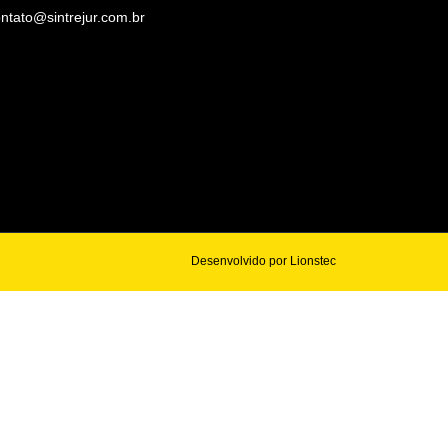
ntato@sintrejur.com.br
Desenvolvido por Lionstec