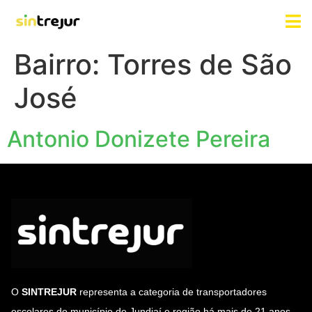
Bairro:
Torres de São
José
Antonio Donizete Pereira
O
SINTREJUR
representa a categoria de transportadores
escolares do município de Jundiaí e região há mais de 21 anos.