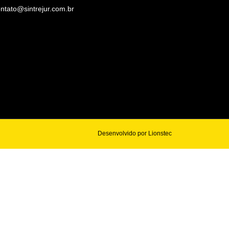
ntato@sintrejur.com.br
Desenvolvido por Lionstec